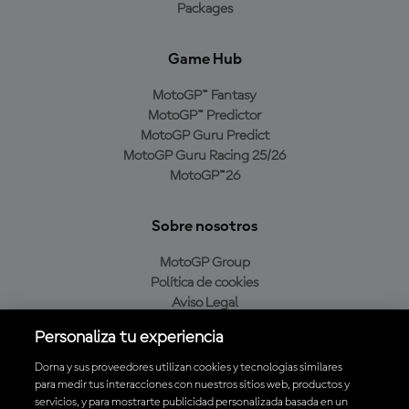
Packages
Game Hub
MotoGP™ Fantasy
MotoGP™ Predictor
MotoGP Guru Predict
MotoGP Guru Racing 25/26
MotoGP™26
Sobre nosotros
MotoGP Group
Política de cookies
Aviso Legal
Política de privacidad
Personaliza tu experiencia
Política de compra
Dorna y sus proveedores utilizan cookies y tecnologías similares
para medir tus interacciones con nuestros sitios web, productos y
servicios, y para mostrarte publicidad personalizada basada en un