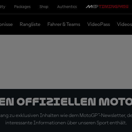
lity
Packages
Shop
Authentics
bnisse
Rangliste
Fahrer & Teams
VideoPass
Videos
den offiziellen Mot
ugang zu exklusiven Inhalten wie dem MotoGP™-Newsletter, d
interessante Informationen über unseren Sport enthält.