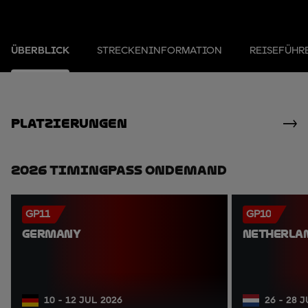
ÜBERBLICK
STRECKENINFORMATION
REISEFÜHR
Platzierungen
2026 TimingPass OnDemand
GP11
GP10
GERMANY
NETHERLA
10 - 12 JUL 2026
26 - 28 