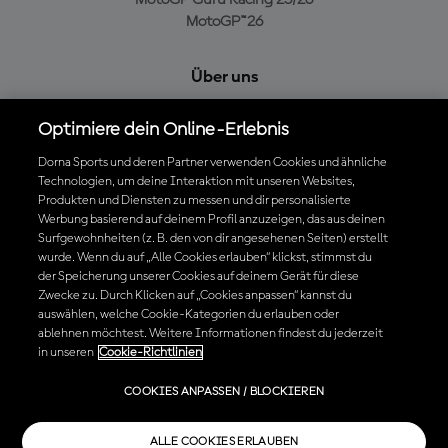
MotoGP Guru Racing 25/26
MotoGP™26
Über uns
MotoGP Group
Optimiere dein Online-Erlebnis
Cookie-Richtlinien
Geschäftsbedingungen
Dorna Sports und deren Partner verwenden Cookies und ähnliche
Technologien, um deine Interaktion mit unseren Websites,
Datenschutzrichtlinien
Produkten und Diensten zu messen und dir personalisierte
Kaufrichtlinie
Werbung basierend auf deinem Profil anzuzeigen, das aus deinen
Surfgewohnheiten (z. B. den von dir angesehenen Seiten) erstellt
wurde. Wenn du auf „Alle Cookies erlauben“ klickst, stimmst du
der Speicherung unserer Cookies auf deinem Gerät für diese
Die offizielle MotoGP™ App herunterladen
Zwecke zu. Durch Klicken auf „Cookies anpassen“ kannst du
auswählen, welche Cookie-Kategorien du erlauben oder
ablehnen möchtest. Weitere Informationen findest du jederzeit
in unseren
Cookie-Richtlinien
© 2026 MotoGP Sports Entertainment Group. Alle Rechte vorbehalten.
COOKIES ANPASSEN / BLOCKIEREN
Alle Handelsmarken sind Eigentum der jeweiligen Besitzer.
ALLE COOKIES ERLAUBEN