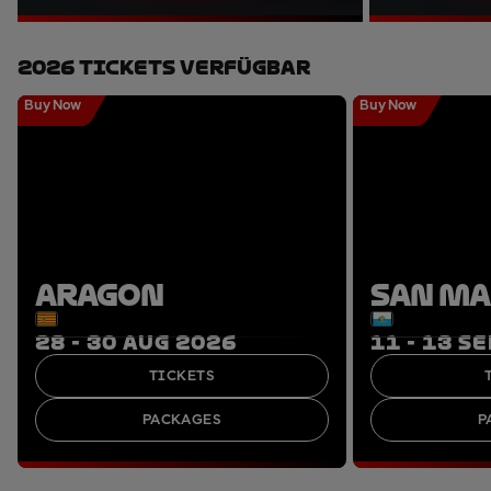
2026 Tickets Verfügbar
Buy Now
Buy Now
ARAGON
SAN M
28 - 30 AUG 2026
11 - 13 S
TICKETS
PACKAGES
P