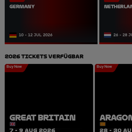
GERMANY
NETHERLA
10 - 12 JUL 2026
26 - 28 
2026 Tickets Verfügbar
Buy Now
Buy Now
GREAT BRITAIN
ARAGO
7 - 9 AUG 2026
28 - 30 A