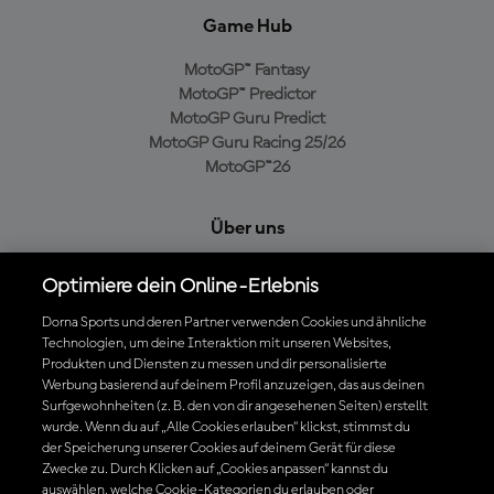
Game Hub
MotoGP™ Fantasy
MotoGP™ Predictor
MotoGP Guru Predict
MotoGP Guru Racing 25/26
MotoGP™26
Über uns
MotoGP Group
Optimiere dein Online-Erlebnis
Cookie-Richtlinien
Geschäftsbedingungen
Dorna Sports und deren Partner verwenden Cookies und ähnliche
Technologien, um deine Interaktion mit unseren Websites,
Datenschutzrichtlinien
Produkten und Diensten zu messen und dir personalisierte
Kaufrichtlinie
Werbung basierend auf deinem Profil anzuzeigen, das aus deinen
Surfgewohnheiten (z. B. den von dir angesehenen Seiten) erstellt
wurde. Wenn du auf „Alle Cookies erlauben“ klickst, stimmst du
der Speicherung unserer Cookies auf deinem Gerät für diese
Die offizielle MotoGP™ App herunterladen
Zwecke zu. Durch Klicken auf „Cookies anpassen“ kannst du
auswählen, welche Cookie-Kategorien du erlauben oder