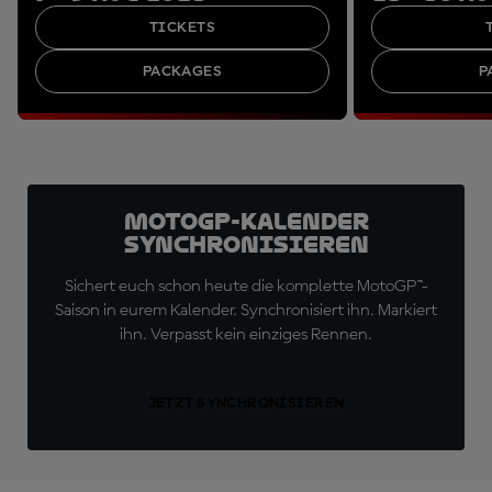
TICKETS
PACKAGES
P
MotoGP-Kalender
synchronisieren
Sichert euch schon heute die komplette MotoGP™-
Saison in eurem Kalender. Synchronisiert ihn. Markiert
ihn. Verpasst kein einziges Rennen.
JETZT SYNCHRONISIEREN