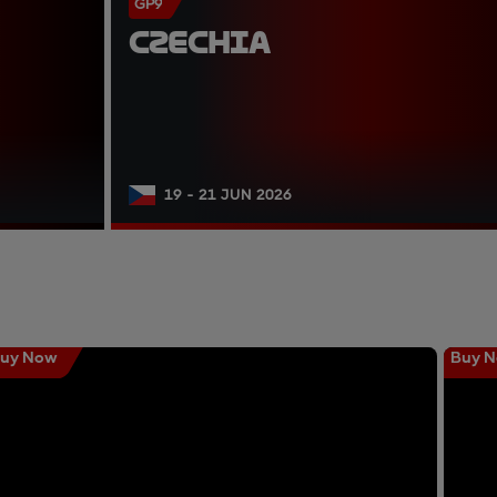
GP9
CZECHIA
19 - 21 JUN 2026
uy Now
Buy 