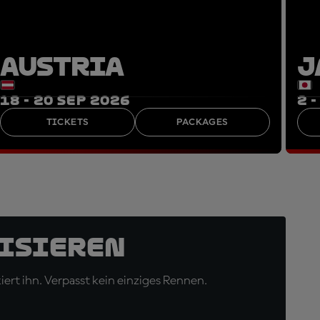
AUSTRIA
J
18 - 20 SEP 2026
2 
TICKETS
PACKAGES
isieren
ert ihn. Verpasst kein einziges Rennen.