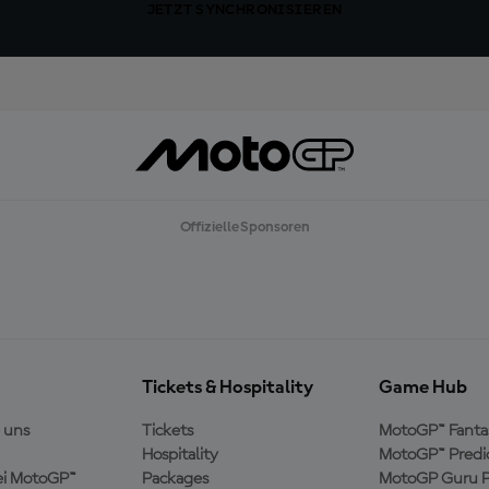
JETZT SYNCHRONISIEREN
Offizielle Sponsoren
Tickets & Hospitality
Game Hub
 uns
Tickets
MotoGP™ Fanta
Hospitality
MotoGP™ Predi
ei MotoGP™
Packages
MotoGP Guru P