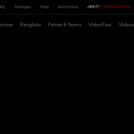
lity
Packages
Shop
Authentics
bnisse
Rangliste
Fahrer & Teams
VideoPass
Videos