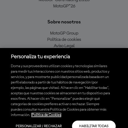
MotoGP Guru Racing 25/26
MotoGP™26
Sobre nosotros
MotoGP Group
Política de cookies
Aviso Legal
Política de privacidad
Personaliza tu experiencia
Política de compra
Dorna y sus proveedores utilizan cookies y tecnologías similares
para medir tus interacciones con nuestros sitios web, productos y
servicios, y para mostrarte publicidad personalizada basada en un
Descarga la aplicación oficial de MotoGP™
perfil elaborado a partir de tus hábitos de navegación (por
ejemplo, las páginas que visitas). Al hacer clic en "Habilitar todas",
aceptas que nuestras cookies se almacenen en tu dispositivo para
esos fines. Al hacer clic en "Personalizar" puedes elegir qué
categorías de cookies prefieres activar o rechazar. Siempre
puedes consultar nuestra Política de Cookies para obtener más
© 2026 MotoGP Sports Entertainment Group. Todos los derechos
información.
Política de Cookies
reservados. Todas las marcas son propiedad de sus respectivos dueños.
PERSONALIZAR / RECHAZAR
HABILITAR TODAS