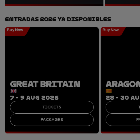
Entradas 2026 Ya Disponibles
Buy Now
Buy Now
GREAT BRITAIN
ARAGO
7 - 9 AUG 2026
28 - 30 A
TICKETS
PACKAGES
P