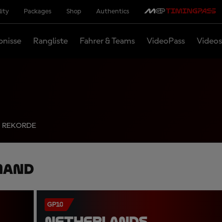
lity
Packages
Shop
Authentics
bnisse
Rangliste
Fahrer & Teams
VideoPass
Videos
REKORDE
mand
GP10
NETHERLANDS