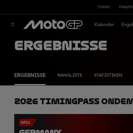
Tickets
Hospita
Kalender
Erge
Ergebnisse
ERGEBNISSE
RANGLISTE
STATISTIKEN
2026 TimingPass OnDe
GP11
GERMANY