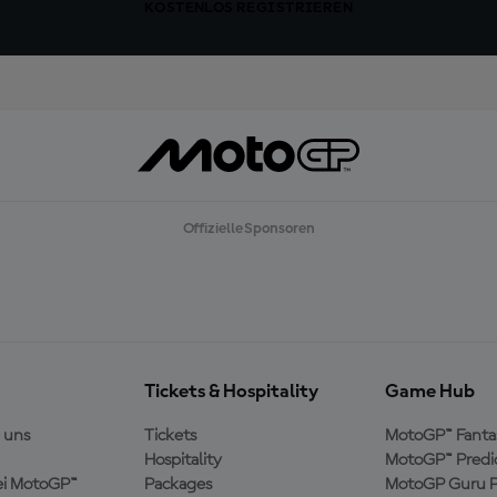
KOSTENLOS REGISTRIEREN
Offizielle Sponsoren
Tickets & Hospitality
Game Hub
 uns
Tickets
MotoGP™ Fanta
Hospitality
MotoGP™ Predi
ei MotoGP™
Packages
MotoGP Guru P