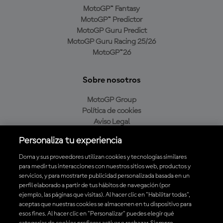
MotoGP™ Fantasy
MotoGP™ Predictor
MotoGP Guru Predict
MotoGP Guru Racing 25/26
MotoGP™26
Sobre nosotros
MotoGP Group
Política de cookies
Aviso Legal
Política de privacidad
Personaliza tu experiencia
Política de compra
Dorna y sus proveedores utilizan cookies y tecnologías similares
para medir tus interacciones con nuestros sitios web, productos y
servicios, y para mostrarte publicidad personalizada basada en un
Descarga la aplicación oficial de MotoGP™
perfil elaborado a partir de tus hábitos de navegación (por
ejemplo, las páginas que visitas). Al hacer clic en "Habilitar todas",
aceptas que nuestras cookies se almacenen en tu dispositivo para
esos fines. Al hacer clic en "Personalizar" puedes elegir qué