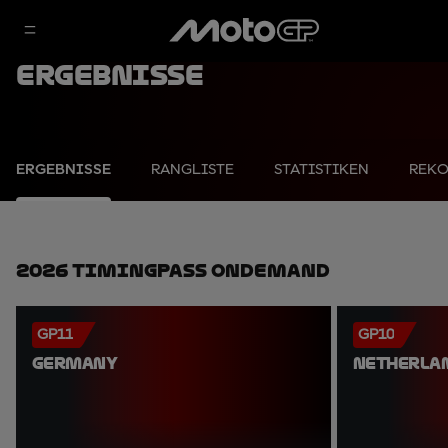
Ergebnisse
ERGEBNISSE
RANGLISTE
STATISTIKEN
REK
2026 TimingPass OnDemand
GP11
GP10
GERMANY
NETHERLA