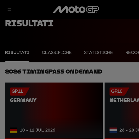
Risultati
RISULTATI
CLASSIFICHE
STATISTICHE
RECO
2026 TimingPass OnDemand
GP11
GP10
GERMANY
NETHERLA
10 - 12 JUL 2026
26 - 28 