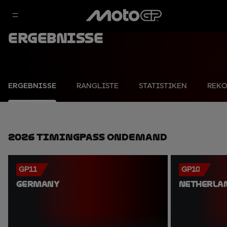
Ergebnisse
ERGEBNISSE
RANGLISTE
STATISTIKEN
REK
2026 TimingPass OnDemand
GP11
GP10
GERMANY
NETHERLA