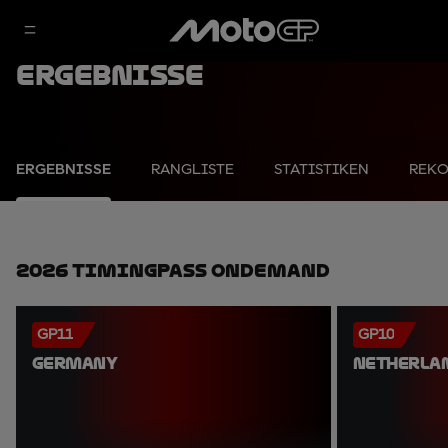
Ergebnisse
ERGEBNISSE
RANGLISTE
STATISTIKEN
REK
2026 TimingPass OnDemand
GP11
GP10
GERMANY
NETHERLA