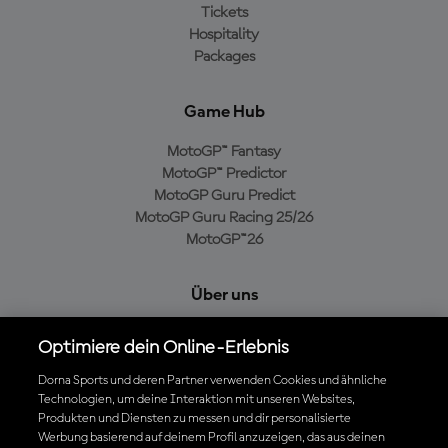
Tickets
Hospitality
Packages
Game Hub
MotoGP™ Fantasy
MotoGP™ Predictor
MotoGP Guru Predict
MotoGP Guru Racing 25/26
MotoGP™26
Über uns
MotoGP Group
Optimiere dein Online-Erlebnis
Cookie-Richtlinien
Geschäftsbedingungen
Dorna Sports und deren Partner verwenden Cookies und ähnliche
Technologien, um deine Interaktion mit unseren Websites,
Datenschutzrichtlinien
Produkten und Diensten zu messen und dir personalisierte
Kaufrichtlinie
Werbung basierend auf deinem Profil anzuzeigen, das aus deinen