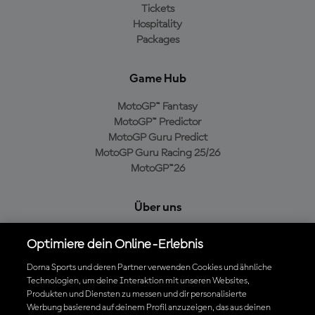
Tickets
Hospitality
Packages
Game Hub
MotoGP™ Fantasy
MotoGP™ Predictor
MotoGP Guru Predict
MotoGP Guru Racing 25/26
MotoGP™26
Über uns
MotoGP Group
Optimiere dein Online-Erlebnis
Cookie-Richtlinien
Geschäftsbedingungen
Dorna Sports und deren Partner verwenden Cookies und ähnliche
Technologien, um deine Interaktion mit unseren Websites,
Datenschutzrichtlinien
Produkten und Diensten zu messen und dir personalisierte
Kaufrichtlinie
Werbung basierend auf deinem Profil anzuzeigen, das aus deinen