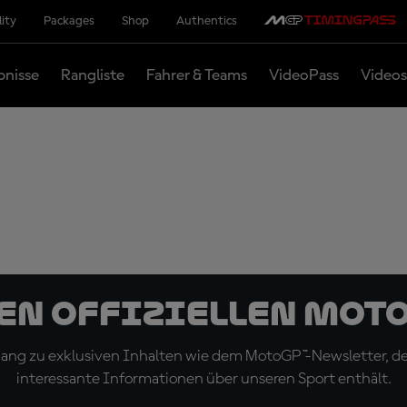
lity
Packages
Shop
Authentics
bnisse
Rangliste
Fahrer & Teams
VideoPass
Videos
den offiziellen Mot
ugang zu exklusiven Inhalten wie dem MotoGP™-Newsletter, d
interessante Informationen über unseren Sport enthält.