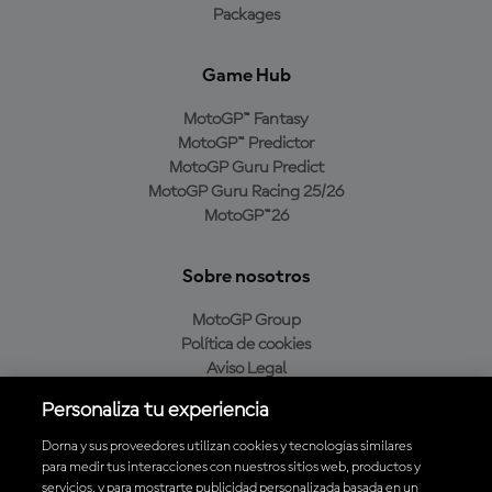
Packages
Game Hub
MotoGP™ Fantasy
MotoGP™ Predictor
MotoGP Guru Predict
MotoGP Guru Racing 25/26
MotoGP™26
Sobre nosotros
MotoGP Group
Política de cookies
Aviso Legal
Política de privacidad
Personaliza tu experiencia
Política de compra
Dorna y sus proveedores utilizan cookies y tecnologías similares
para medir tus interacciones con nuestros sitios web, productos y
servicios, y para mostrarte publicidad personalizada basada en un