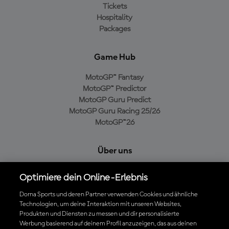
Tickets
Hospitality
Packages
Game Hub
MotoGP™ Fantasy
MotoGP™ Predictor
MotoGP Guru Predict
MotoGP Guru Racing 25/26
MotoGP™26
Über uns
MotoGP Group
Optimiere dein Online-Erlebnis
Cookie-Richtlinien
Geschäftsbedingungen
Dorna Sports und deren Partner verwenden Cookies und ähnliche
Technologien, um deine Interaktion mit unseren Websites,
Datenschutzrichtlinien
Produkten und Diensten zu messen und dir personalisierte
Kaufrichtlinie
Werbung basierend auf deinem Profil anzuzeigen, das aus deinen