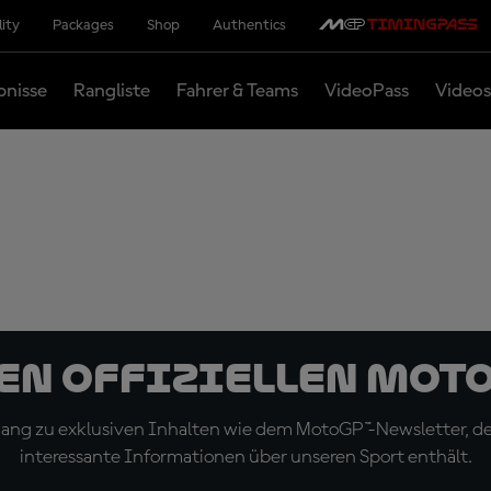
lity
Packages
Shop
Authentics
bnisse
Rangliste
Fahrer & Teams
VideoPass
Videos
den offiziellen Mot
ugang zu exklusiven Inhalten wie dem MotoGP™-Newsletter, d
interessante Informationen über unseren Sport enthält.