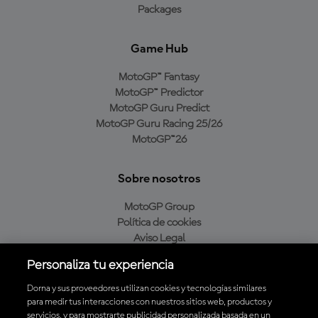
Packages
Game Hub
MotoGP™ Fantasy
MotoGP™ Predictor
MotoGP Guru Predict
MotoGP Guru Racing 25/26
MotoGP™26
Sobre nosotros
MotoGP Group
Política de cookies
Aviso Legal
Política de privacidad
Personaliza tu experiencia
Política de compra
Dorna y sus proveedores utilizan cookies y tecnologías similares
para medir tus interacciones con nuestros sitios web, productos y
servicios, y para mostrarte publicidad personalizada basada en un