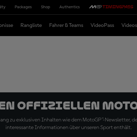
lity
Packages
Shop
Authentics
bnisse
Rangliste
Fahrer & Teams
VideoPass
Videos
den offiziellen Mot
ugang zu exklusiven Inhalten wie dem MotoGP™-Newsletter, d
interessante Informationen über unseren Sport enthält.