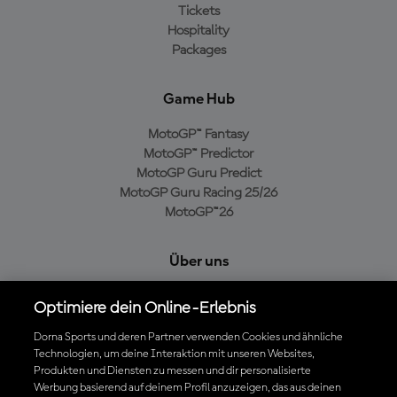
Tickets
Hospitality
Packages
Game Hub
MotoGP™ Fantasy
MotoGP™ Predictor
MotoGP Guru Predict
MotoGP Guru Racing 25/26
MotoGP™26
Über uns
MotoGP Group
Optimiere dein Online-Erlebnis
Cookie-Richtlinien
Geschäftsbedingungen
Dorna Sports und deren Partner verwenden Cookies und ähnliche
Technologien, um deine Interaktion mit unseren Websites,
Datenschutzrichtlinien
Produkten und Diensten zu messen und dir personalisierte
Kaufrichtlinie
Werbung basierend auf deinem Profil anzuzeigen, das aus deinen