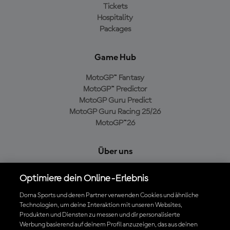
Tickets
Hospitality
Packages
Game Hub
MotoGP™ Fantasy
MotoGP™ Predictor
MotoGP Guru Predict
MotoGP Guru Racing 25/26
MotoGP™26
Über uns
MotoGP Group
Optimiere dein Online-Erlebnis
Cookie-Richtlinien
Geschäftsbedingungen
Dorna Sports und deren Partner verwenden Cookies und ähnliche
Technologien, um deine Interaktion mit unseren Websites,
Datenschutzrichtlinien
Produkten und Diensten zu messen und dir personalisierte
Kaufrichtlinie
Werbung basierend auf deinem Profil anzuzeigen, das aus deinen