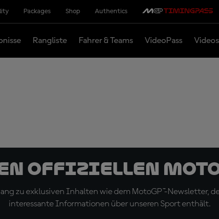
lity
Packages
Shop
Authentics
bnisse
Rangliste
Fahrer & Teams
VideoPass
Videos
den offiziellen Mot
ugang zu exklusiven Inhalten wie dem MotoGP™-Newsletter, d
interessante Informationen über unseren Sport enthält.