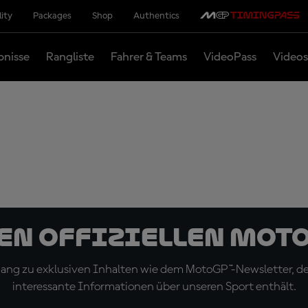
lity
Packages
Shop
Authentics
bnisse
Rangliste
Fahrer & Teams
VideoPass
Videos
den offiziellen Mot
ugang zu exklusiven Inhalten wie dem MotoGP™-Newsletter, d
interessante Informationen über unseren Sport enthält.