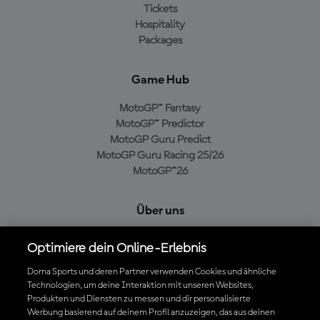
Tickets
Hospitality
Packages
Game Hub
MotoGP™ Fantasy
MotoGP™ Predictor
MotoGP Guru Predict
MotoGP Guru Racing 25/26
MotoGP™26
Über uns
MotoGP Group
Optimiere dein Online-Erlebnis
Cookie-Richtlinien
Geschäftsbedingungen
Dorna Sports und deren Partner verwenden Cookies und ähnliche
Technologien, um deine Interaktion mit unseren Websites,
Datenschutzrichtlinien
Produkten und Diensten zu messen und dir personalisierte
Kaufrichtlinie
Werbung basierend auf deinem Profil anzuzeigen, das aus deinen