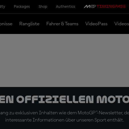
lity
Packages
Shop
Authentics
bnisse
Rangliste
Fahrer & Teams
VideoPass
Videos
den offiziellen Mot
ugang zu exklusiven Inhalten wie dem MotoGP™-Newsletter, d
interessante Informationen über unseren Sport enthält.