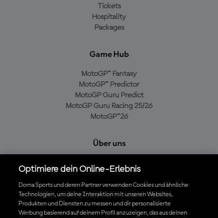
Tickets
Hospitality
Packages
Game Hub
MotoGP™ Fantasy
MotoGP™ Predictor
MotoGP Guru Predict
MotoGP Guru Racing 25/26
MotoGP™26
Über uns
MotoGP Group
Optimiere dein Online-Erlebnis
Cookie-Richtlinien
Geschäftsbedingungen
Dorna Sports und deren Partner verwenden Cookies und ähnliche
Technologien, um deine Interaktion mit unseren Websites,
Datenschutzrichtlinien
Produkten und Diensten zu messen und dir personalisierte
Kaufrichtlinie
Werbung basierend auf deinem Profil anzuzeigen, das aus deinen