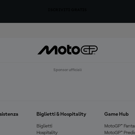
ISCRIVITI GRATIS
Sponsor ufficiali
ssistenza
Biglietti & Hospitality
Game Hub
Biglietti
MotoGP™ Fanta
Hospitality
MotoGP™ Predic