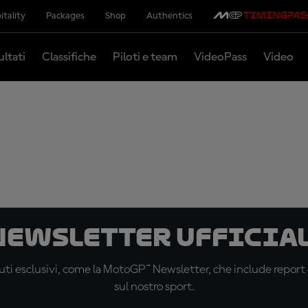
itality
Packages
Shop
Authentics
ultati
Classifiche
Piloti e team
VideoPass
Video
 newsletter ufficial
ti esclusivi, come la MotoGP™ Newsletter, che include report de
sul nostro sport.