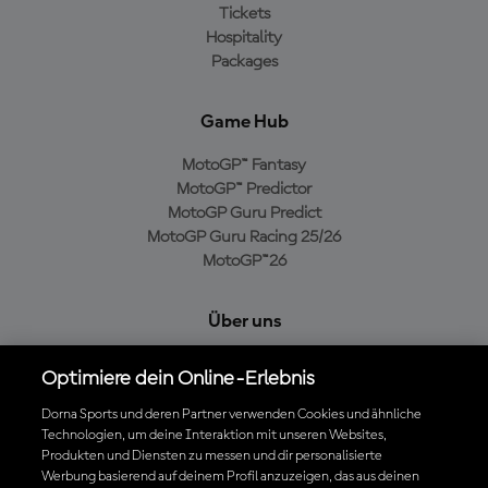
Tickets
Hospitality
Packages
Game Hub
MotoGP™ Fantasy
MotoGP™ Predictor
MotoGP Guru Predict
MotoGP Guru Racing 25/26
MotoGP™26
Über uns
MotoGP Group
Optimiere dein Online-Erlebnis
Cookie-Richtlinien
Geschäftsbedingungen
Dorna Sports und deren Partner verwenden Cookies und ähnliche
Technologien, um deine Interaktion mit unseren Websites,
Datenschutzrichtlinien
Produkten und Diensten zu messen und dir personalisierte
Kaufrichtlinie
Werbung basierend auf deinem Profil anzuzeigen, das aus deinen