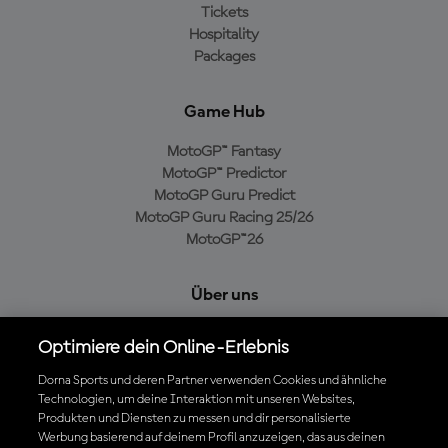
Tickets
Hospitality
Packages
Game Hub
MotoGP™ Fantasy
MotoGP™ Predictor
MotoGP Guru Predict
MotoGP Guru Racing 25/26
MotoGP™26
Über uns
MotoGP Group
Optimiere dein Online-Erlebnis
Cookie-Richtlinien
Geschäftsbedingungen
Dorna Sports und deren Partner verwenden Cookies und ähnliche
Technologien, um deine Interaktion mit unseren Websites,
Datenschutzrichtlinien
Produkten und Diensten zu messen und dir personalisierte
Kaufrichtlinie
Werbung basierend auf deinem Profil anzuzeigen, das aus deinen