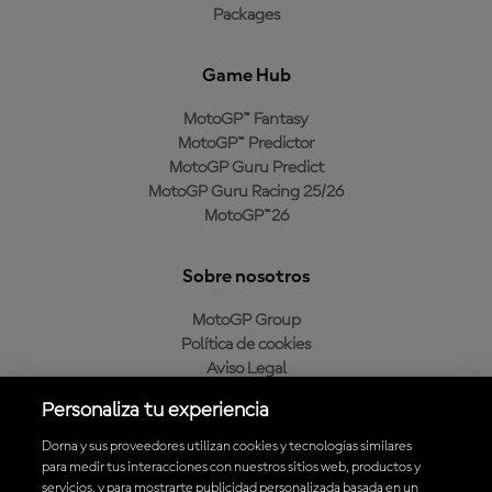
Packages
Game Hub
MotoGP™ Fantasy
MotoGP™ Predictor
MotoGP Guru Predict
MotoGP Guru Racing 25/26
MotoGP™26
Sobre nosotros
MotoGP Group
Política de cookies
Aviso Legal
Política de privacidad
Personaliza tu experiencia
Política de compra
Dorna y sus proveedores utilizan cookies y tecnologías similares
para medir tus interacciones con nuestros sitios web, productos y
servicios, y para mostrarte publicidad personalizada basada en un