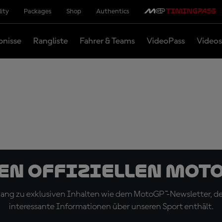
lity
Packages
Shop
Authentics
bnisse
Rangliste
Fahrer & Teams
VideoPass
Videos
den offiziellen Mot
ugang zu exklusiven Inhalten wie dem MotoGP™-Newsletter, d
interessante Informationen über unseren Sport enthält.