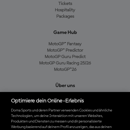
Tickets
Hospitality
Packages
Game Hub
MotoGP™ Fantasy
MotoGP™ Predictor
MotoGP Guru Predict
MotoGP Guru Racing 25/26
MotoGP™26
Über uns
MotoGP Group
Optimiere dein Online-Erlebnis
Cookie-Richtlinien
Geschäftsbedingungen
Dorna Sports und deren Partner verwenden Cookies und ähnliche
Technologien, um deine Interaktion mit unseren Websites,
Datenschutzrichtlinien
Produkten und Diensten zu messen und dir personalisierte
Kaufrichtlinie
Werbung basierend auf deinem Profil anzuzeigen, das aus deinen