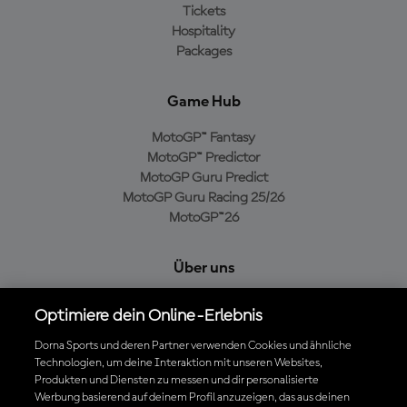
Tickets
Hospitality
Packages
Game Hub
MotoGP™ Fantasy
MotoGP™ Predictor
MotoGP Guru Predict
MotoGP Guru Racing 25/26
MotoGP™26
Über uns
MotoGP Group
Optimiere dein Online-Erlebnis
Cookie-Richtlinien
Geschäftsbedingungen
Dorna Sports und deren Partner verwenden Cookies und ähnliche
Technologien, um deine Interaktion mit unseren Websites,
Datenschutzrichtlinien
Produkten und Diensten zu messen und dir personalisierte
Kaufrichtlinie
Werbung basierend auf deinem Profil anzuzeigen, das aus deinen