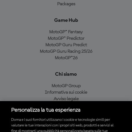
Packages
Game Hub
MotoGP™ Fantasy
MotoGP™ Predictor
MotoGP Guru Predict
MotoGP Guru Racing 25/26
MotoGP™26
Chi siamo
MotoGP Group
Informativa sui cookie
Avviso legale
Informativa sulla privacy
Personalizza la tua esperienza
Condizioni di acquisto
Dorna e i suoi fornitori utilizzano i cookie e tecnologie simili per
valutare le tue interazioni con i propri siti web, prodotti e servizi al
fine di mostrarti una pubblicità personalizzata basata sulle tue