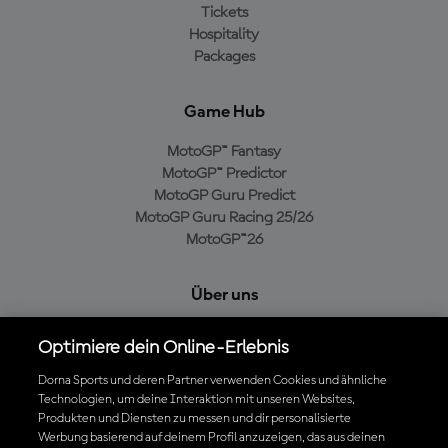
Tickets
Hospitality
Packages
Game Hub
MotoGP™ Fantasy
MotoGP™ Predictor
MotoGP Guru Predict
MotoGP Guru Racing 25/26
MotoGP™26
Über uns
MotoGP Group
Optimiere dein Online-Erlebnis
Cookie-Richtlinien
Geschäftsbedingungen
Dorna Sports und deren Partner verwenden Cookies und ähnliche
Technologien, um deine Interaktion mit unseren Websites,
Datenschutzrichtlinien
Produkten und Diensten zu messen und dir personalisierte
Kaufrichtlinie
Werbung basierend auf deinem Profil anzuzeigen, das aus deinen