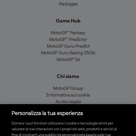
Packages
Game Hub
MotoGP™ Fantasy
MotoGP™ Predictor
MotoGP Guru Predict
MotoGP Guru Racing 25/26
MotoGP™26
Chi siamo
MotoGP Group
Informativa sui cookie
Avviso legale
Informativa sulla privacy
Personalizza la tua esperienza
Condizioni di acquisto
Dorna e i suoi fornitori utilizzano i cookie e tecnologie simili per
valutare le tue interazioni con i propri siti web, prodotti e servizi al
fine di mostrarti una pubblicità personalizzata basata sulle tue