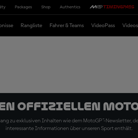
lity
Packages
Shop
Authentics
bnisse
Rangliste
Fahrer & Teams
VideoPass
Videos
den offiziellen Mot
ugang zu exklusiven Inhalten wie dem MotoGP™-Newsletter, d
interessante Informationen über unseren Sport enthält.