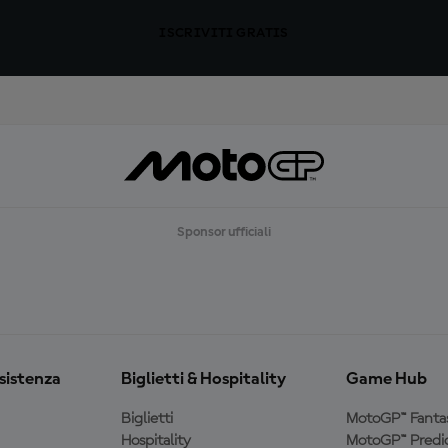
ISCRIVITI GRATIS
Sponsor ufficiali
ssistenza
Biglietti & Hospitality
Game Hub
Biglietti
MotoGP™ Fanta
Hospitality
MotoGP™ Predic