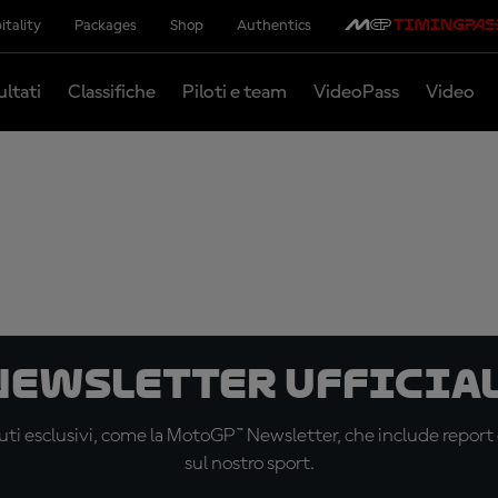
itality
Packages
Shop
Authentics
ultati
Classifiche
Piloti e team
VideoPass
Video
 newsletter ufficial
ti esclusivi, come la MotoGP™ Newsletter, che include report de
sul nostro sport.