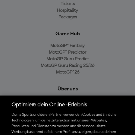
Tickets
Hospitality
Packages
Game Hub
MotoGP™ Fantasy
MotoGP™ Predictor
MotoGP Guru Predict
MotoGP Guru Racing 25/26
MotoGP™26
Über uns
MotoGP Group
Optimiere dein Online-Erlebnis
Cookie-Richtlinien
Geschäftsbedingungen
Dorna Sports und deren Partner verwenden Cookies und ähnliche
Technologien, um deine Interaktion mit unseren Websites,
Datenschutzrichtlinien
Produkten und Diensten zu messen und dir personalisierte
Kaufrichtlinie
Werbung basierend auf deinem Profil anzuzeigen, das aus deinen