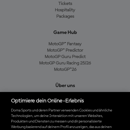
Tickets
Hospitality
Packages
Game Hub
MotoGP™ Fantasy
MotoGP™ Predictor
MotoGP Guru Predict
MotoGP Guru Racing 25/26
MotoGP™26
Über uns
MotoGP Group
Optimiere dein Online-Erlebnis
Cookie-Richtlinien
Geschäftsbedingungen
Dorna Sports und deren Partner verwenden Cookies und ähnliche
Technologien, um deine Interaktion mit unseren Websites,
Datenschutzrichtlinien
Produkten und Diensten zu messen und dir personalisierte
Kaufrichtlinie
Werbung basierend auf deinem Profil anzuzeigen, das aus deinen