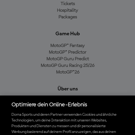
Tickets
Hospitality
Packages
Game Hub
MotoGP™ Fantasy
MotoGP™ Predictor
MotoGP Guru Predict
MotoGP Guru Racing 25/26
MotoGP™26
Über uns
MotoGP Group
Optimiere dein Online-Erlebnis
Cookie-Richtlinien
Geschäftsbedingungen
Dorna Sports und deren Partner verwenden Cookies und ähnliche
Technologien, um deine Interaktion mit unseren Websites,
Datenschutzrichtlinien
Produkten und Diensten zu messen und dir personalisierte
Kaufrichtlinie
Werbung basierend auf deinem Profil anzuzeigen, das aus deinen