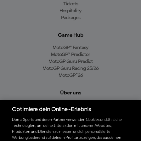
Tickets
Hospitality
Packages
Game Hub
MotoGP™ Fantasy
MotoGP™ Predictor
MotoGP Guru Predict
MotoGP Guru Racing 25/26
MotoGP™26
Über uns
MotoGP Group
Optimiere dein Online-Erlebnis
Cookie-Richtlinien
Geschäftsbedingungen
Dorna Sports und deren Partner verwenden Cookies und ähnliche
Technologien, um deine Interaktion mit unseren Websites,
Datenschutzrichtlinien
Produkten und Diensten zu messen und dir personalisierte
Kaufrichtlinie
Werbung basierend auf deinem Profil anzuzeigen, das aus deinen