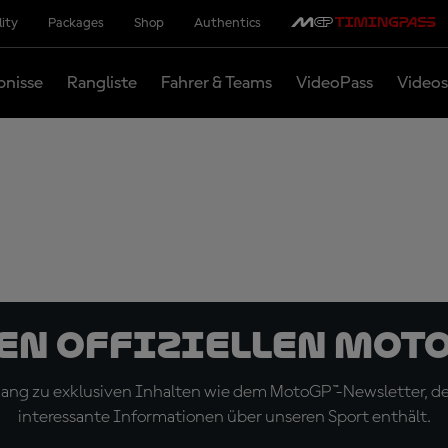
lity
Packages
Shop
Authentics
bnisse
Rangliste
Fahrer & Teams
VideoPass
Videos
den offiziellen Mot
ugang zu exklusiven Inhalten wie dem MotoGP™-Newsletter, d
interessante Informationen über unseren Sport enthält.