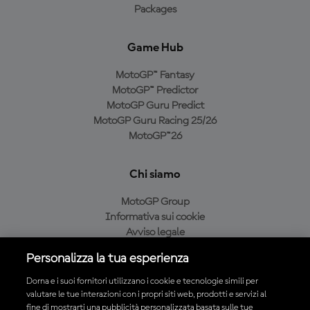
Packages
Game Hub
MotoGP™ Fantasy
MotoGP™ Predictor
MotoGP Guru Predict
MotoGP Guru Racing 25/26
MotoGP™26
Chi siamo
MotoGP Group
Informativa sui cookie
Avviso legale
Informativa sulla privacy
Personalizza la tua esperienza
Condizioni di acquisto
Dorna e i suoi fornitori utilizzano i cookie e tecnologie simili per
valutare le tue interazioni con i propri siti web, prodotti e servizi al
fine di mostrarti una pubblicità personalizzata basata sulle tue