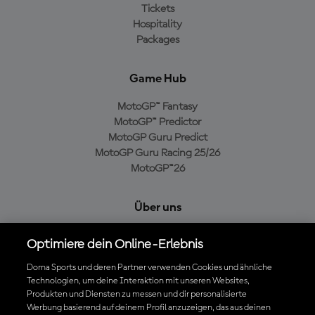
Tickets
Hospitality
Packages
Game Hub
MotoGP™ Fantasy
MotoGP™ Predictor
MotoGP Guru Predict
MotoGP Guru Racing 25/26
MotoGP™26
Über uns
MotoGP Group
Optimiere dein Online-Erlebnis
Cookie-Richtlinien
Geschäftsbedingungen
Dorna Sports und deren Partner verwenden Cookies und ähnliche
Technologien, um deine Interaktion mit unseren Websites,
Datenschutzrichtlinien
Produkten und Diensten zu messen und dir personalisierte
Kaufrichtlinie
Werbung basierend auf deinem Profil anzuzeigen, das aus deinen