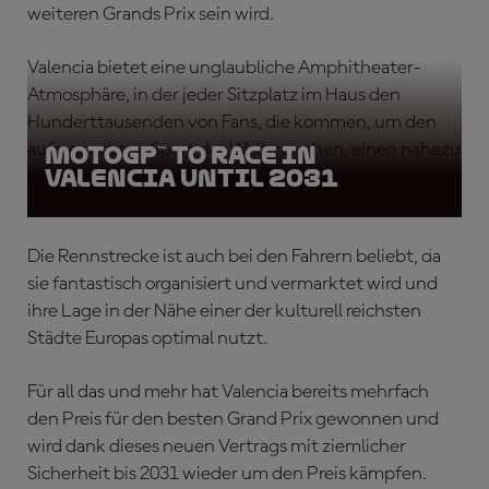
weiteren Grands Prix sein wird.
Valencia bietet eine unglaubliche Amphitheater-
Atmosphäre, in der jeder Sitzplatz im Haus den
Hunderttausenden von Fans, die kommen, um den
aufregendsten Sport der Welt zu sehen, einen nahezu
MotoGP™ to race in
Valencia until 2031
vollständigen Blick auf jeden Scheitelpunkt bietet.
Die Rennstrecke ist auch bei den Fahrern beliebt, da
sie fantastisch organisiert und vermarktet wird und
ihre Lage in der Nähe einer der kulturell reichsten
Städte Europas optimal nutzt.
Für all das und mehr hat Valencia bereits mehrfach
den Preis für den besten Grand Prix gewonnen und
wird dank dieses neuen Vertrags mit ziemlicher
Sicherheit bis 2031 wieder um den Preis kämpfen.