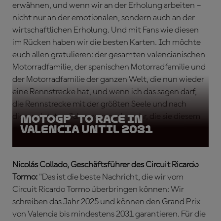
erwähnen, und wenn wir an der Erholung arbeiten –
nicht nur an der emotionalen, sondern auch an der
wirtschaftlichen Erholung. Und mit Fans wie diesen
im Rücken haben wir die besten Karten. Ich möchte
euch allen gratulieren: der gesamten valencianischen
Motorradfamilie, der spanischen Motorradfamilie und
der Motorradfamilie der ganzen Welt, die nun wieder
eine Rennstrecke hat, und wenn ich das sagen darf,
die Rennstrecke mit der größten Seele und nach
diesem letzten Jahr sogar noch mehr, die sie diesem
MotoGP™ to race in
Valencia until 2031
großartigen Sport bieten kann."
Nicolás Collado, Geschäftsführer des Circuit Ricardo
Tormo:
"Das ist die beste Nachricht, die wir vom
Circuit Ricardo Tormo überbringen können: Wir
schreiben das Jahr 2025 und können den Grand Prix
von Valencia bis mindestens 2031 garantieren. Für die