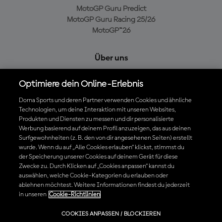
MotoGP Guru Predict
MotoGP Guru Racing 25/26
MotoGP™26
Über uns
MotoGP Group
Optimiere dein Online-Erlebnis
Cookie-Richtlinien
Geschäftsbedingungen
Dorna Sports und deren Partner verwenden Cookies und ähnliche
Technologien, um deine Interaktion mit unseren Websites,
Datenschutzrichtlinien
Produkten und Diensten zu messen und dir personalisierte
Kaufrichtlinie
Werbung basierend auf deinem Profil anzuzeigen, das aus deinen
Surfgewohnheiten (z. B. den von dir angesehenen Seiten) erstellt
wurde. Wenn du auf „Alle Cookies erlauben“ klickst, stimmst du
der Speicherung unserer Cookies auf deinem Gerät für diese
Die offizielle MotoGP™ App herunterladen
Zwecke zu. Durch Klicken auf „Cookies anpassen“ kannst du
auswählen, welche Cookie-Kategorien du erlauben oder
ablehnen möchtest. Weitere Informationen findest du jederzeit
in unseren
Cookie-Richtlinien
© 2026 MotoGP Sports Entertainment Group. Alle Rechte vorbehalten.
COOKIES ANPASSEN / BLOCKIEREN