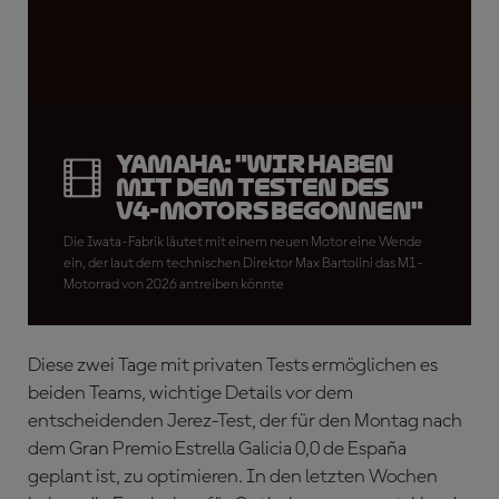
Yamaha: "Wir haben
mit dem Testen des
V4-Motors begonnen"
Die Iwata-Fabrik läutet mit einem neuen Motor eine Wende
ein, der laut dem technischen Direktor Max Bartolini das M1-
Motorrad von 2026 antreiben könnte
Diese zwei Tage mit privaten Tests ermöglichen es
beiden Teams, wichtige Details vor dem
entscheidenden Jerez-Test, der für den Montag nach
dem Gran Premio Estrella Galicia 0,0 de España
geplant ist, zu optimieren. In den letzten Wochen