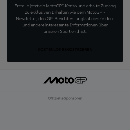
Erstelle jetzt ein MotoGP™-Konto und erhalte Zugang
zu exklusiven Inhalten wie dem MotoGP™-
Newsletter, den GP-Berichten, unglaubliche Videos
und andere interessante Informationen über
unseren Sport enthält.
KOSTENLOS REGISTRIEREN
Offizielle Sponsoren