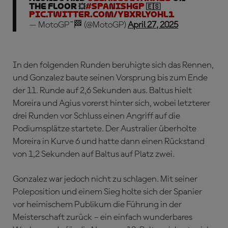
the floor 💥
#SpanishGP
🇪🇸
pic.twitter.com/yBxrLYohl1
— MotoGP™🏁 (@MotoGP)
April 27, 2025
In den folgenden Runden beruhigte sich das Rennen,
und Gonzalez baute seinen Vorsprung bis zum Ende
der 11. Runde auf 2,6 Sekunden aus. Baltus hielt
Moreira und Agius vorerst hinter sich, wobei letzterer
drei Runden vor Schluss einen Angriff auf die
Podiumsplätze startete. Der Australier überholte
Moreira in Kurve 6 und hatte dann einen Rückstand
von 1,2 Sekunden auf Baltus auf Platz zwei.
Gonzalez war jedoch nicht zu schlagen. Mit seiner
Poleposition und einem Sieg holte sich der Spanier
vor heimischem Publikum die Führung in der
Meisterschaft zurück – ein einfach wunderbares