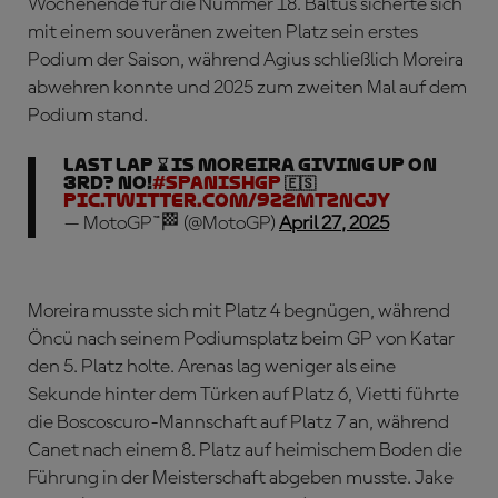
Wochenende für die Nummer 18. Baltus sicherte sich
mit einem souveränen zweiten Platz sein erstes
Podium der Saison, während Agius schließlich Moreira
abwehren konnte und 2025 zum zweiten Mal auf dem
Podium stand.
LAST LAP ⌛ Is Moreira giving up on
3rd? NO!
#SpanishGP
🇪🇸
pic.twitter.com/9z2MtZNCJy
— MotoGP™🏁 (@MotoGP)
April 27, 2025
Moreira musste sich mit Platz 4 begnügen, während
Öncü nach seinem Podiumsplatz beim GP von Katar
den 5. Platz holte. Arenas lag weniger als eine
Sekunde hinter dem Türken auf Platz 6, Vietti führte
die Boscoscuro-Mannschaft auf Platz 7 an, während
Canet nach einem 8. Platz auf heimischem Boden die
Führung in der Meisterschaft abgeben musste. Jake