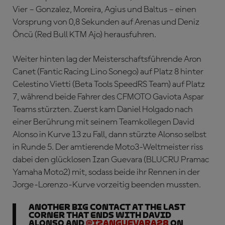
Vier – Gonzalez, Moreira, Agius und Baltus – einen
Vorsprung von 0,8 Sekunden auf Arenas und Deniz
Öncü (Red Bull KTM Ajo) herausfuhren.
Weiter hinten lag der Meisterschaftsführende Aron
Canet (Fantic Racing Lino Sonego) auf Platz 8 hinter
Celestino Vietti (Beta Tools SpeedRS Team) auf Platz
7, während beide Fahrer des CFMOTO Gaviota Aspar
Teams stürzten. Zuerst kam Daniel Holgado nach
einer Berührung mit seinem Teamkollegen David
Alonso in Kurve 13 zu Fall, dann stürzte Alonso selbst
in Runde 5. Der amtierende Moto3-Weltmeister riss
dabei den glücklosen Izan Guevara (BLUCRU Pramac
Yamaha Moto2) mit, sodass beide ihr Rennen in der
Jorge-Lorenzo-Kurve vorzeitig beenden mussten.
Another BIG contact at the last
corner that ends with David
Alonso and
@IzanGuevara28
on