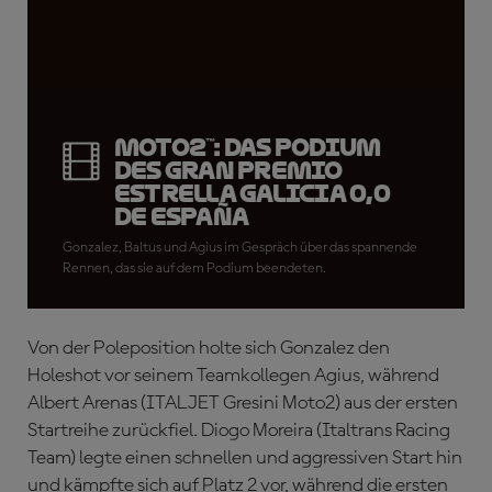
Moto2™: Das Podium
des Gran Premio
Estrella Galicia 0,0
de España
Gonzalez, Baltus und Agius im Gespräch über das spannende
Rennen, das sie auf dem Podium beendeten.
Von der Poleposition holte sich Gonzalez den
Holeshot vor seinem Teamkollegen Agius, während
Albert Arenas (ITALJET Gresini Moto2) aus der ersten
Startreihe zurückfiel. Diogo Moreira (Italtrans Racing
Team) legte einen schnellen und aggressiven Start hin
und kämpfte sich auf Platz 2 vor, während die ersten