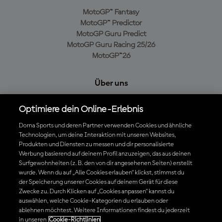
MotoGP™ Fantasy
MotoGP™ Predictor
MotoGP Guru Predict
MotoGP Guru Racing 25/26
MotoGP™26
Über uns
MotoGP Group
Optimiere dein Online-Erlebnis
Cookie-Richtlinien
Geschäftsbedingungen
Dorna Sports und deren Partner verwenden Cookies und ähnliche
Datenschutzrichtlinien
Technologien, um deine Interaktion mit unseren Websites,
Produkten und Diensten zu messen und dir personalisierte
Kaufrichtlinie
Werbung basierend auf deinem Profil anzuzeigen, das aus deinen
Surfgewohnheiten (z. B. den von dir angesehenen Seiten) erstellt
wurde. Wenn du auf „Alle Cookies erlauben“ klickst, stimmst du
der Speicherung unserer Cookies auf deinem Gerät für diese
Die offizielle MotoGP™ App herunterladen
Zwecke zu. Durch Klicken auf „Cookies anpassen“ kannst du
auswählen, welche Cookie-Kategorien du erlauben oder
ablehnen möchtest. Weitere Informationen findest du jederzeit
in unseren
Cookie-Richtlinien