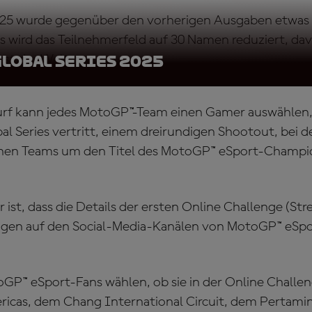
025 wurde gegenüber den vorherigen Ausgaben etwas g
 wird das Teilnehmerfeld auf 30 Namen reduziert, da
st der Welt.
lobal Series 2025
rf kann jedes MotoGP™-Team einen Gamer auswählen, d
l Series vertritt, einem dreirundigen Shootout, bei d
enen Teams um den Titel des MotoGP™ eSport-Champi
 ist, dass die Details der ersten Online Challenge (Str
en auf den Social-Media-Kanälen von MotoGP™ eSpo
GP™ eSport-Fans wählen, ob sie in der Online Challe
ericas, dem Chang International Circuit, dem Pertami