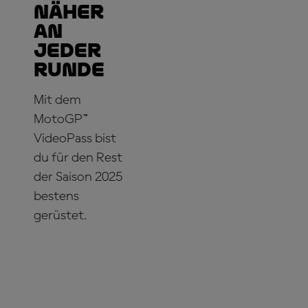
näher
an
jeder
Runde
Mit dem
MotoGP™
VideoPass bist
du für den Rest
der Saison 2025
bestens
gerüstet.
JETZT
ABONNIEREN!