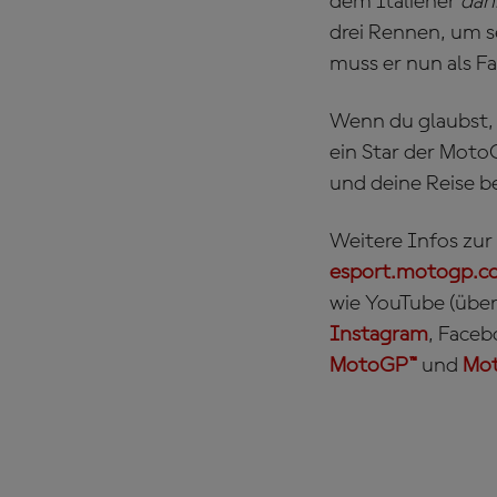
dem Italiener
dan
drei Rennen, um s
muss er nun als Fa
Wenn du glaubst, 
ein Star der Moto
und deine Reise b
Weitere Infos zu
esport.motogp.c
wie YouTube (über
Instagram
, Faceb
MotoGP™
und
Mot