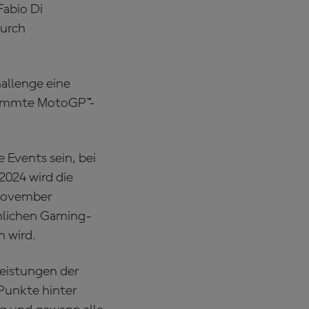
Fabio Di
durch
hallenge eine
estimmte MotoGP™-
 Events sein, bei
2024 wird die
 November
hnlichen Gaming-
 wird.
Leistungen der
 Punkte hinter