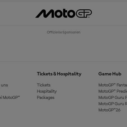
Offizielle Sponsoren
Tickets & Hospitality
Game Hub
 uns
Tickets
MotoGP™ Fanta
Hospitality
MotoGP™ Predi
ei MotoGP™
Packages
MotoGP Guru P
MotoGP Guru R
MotoGP™26