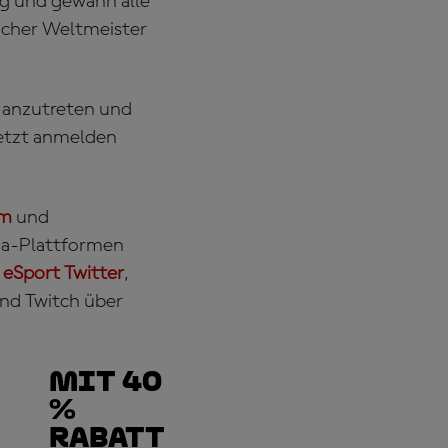
ung und gewann alle
facher Weltmeister
8
anzutreten und
jetzt anmelden
om
und
ia-Plattformen
eSport Twitter
,
und Twitch über
Mit 40
%
Rabatt