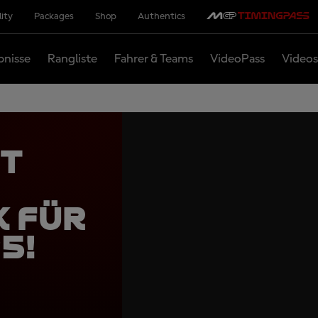
lity
Packages
Shop
Authentics
bnisse
Rangliste
Fahrer & Teams
VideoPass
Videos
rt
k für
5!