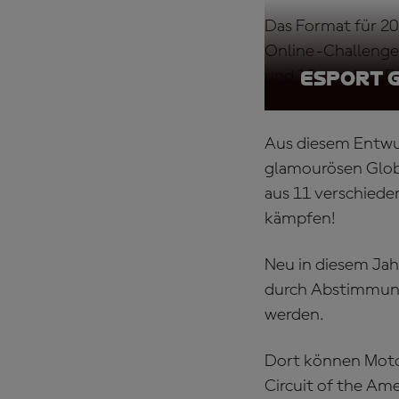
Das Format für 2
Online-Challenges
und 15 aus dem Re
eSport G
Aus diesem Entwu
glamourösen Globa
aus 11 verschied
kämpfen!
Neu in diesem Jahr
durch Abstimmung
werden.
Dort können Moto
Circuit of the Am