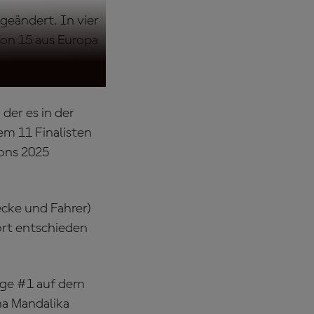
eändert. In vier
von 15 aus Europa
er es in der
em 11 Finalisten
ons 2025
ecke und Fahrer)
rt entschieden
nge #1 auf dem
na Mandalika