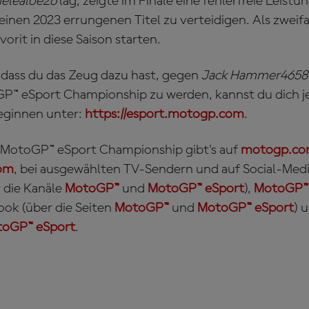
ielealoè26
lag, zeigte im Finale eine fehlerfreie Leist
einen 2023 errungenen Titel zu verteidigen. Als zwei
vorit in diese Saison starten.
dass du das Zeug dazu hast, gegen
Jack Hammer465
GP™ eSport Championship zu werden, kannst du dich 
eginnen unter:
https://esport.motogp.com
.
r MotoGP™ eSport Championship gibt's auf
motogp.c
om
, bei ausgewählten TV-Sendern und auf Social-Med
 die Kanäle
MotoGP™
und
MotoGP™ eSport
),
MotoGP™ 
ook (über die Seiten
MotoGP™
und
MotoGP™ eSport
) 
oGP™ eSport
.