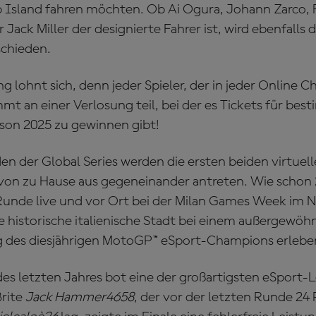
ip Island fahren möchten. Ob Ai Ogura, Johann Zarco, 
Jack Miller der designierte Fahrer ist, wird ebenfalls 
chieden.
lohnt sich, denn jeder Spieler, der in jeder Online C
mt an einer Verlosung teil, bei der es Tickets für b
ison 2025 zu gewinnen gibt!
n der Global Series werden die ersten beiden virtuelle
 von zu Hause aus gegeneinander antreten. Wie schon 
 Runde live und vor Ort bei der Milan Games Week im
ie historische italienische Stadt bei einem außergewö
g des diesjährigen MotoGP™ eSport-Champions erleben
 des letzten Jahres bot eine der großartigsten eSport-
Brite
Jack Hammer4658
, der vor der letzten Runde 24