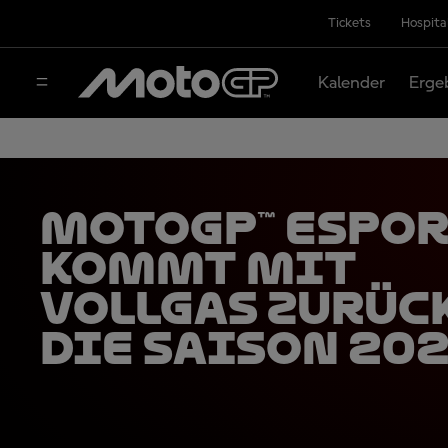
Tickets
Hospita
Kalender
Erge
MotoGP™ eSpo
kommt mit
Vollgas zurüc
die Saison 202